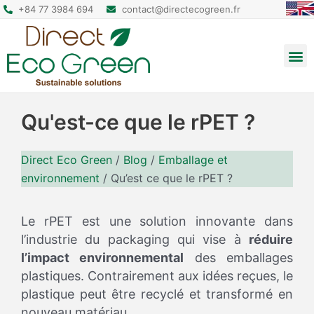
+84 77 3984 694
contact@directecogreen.fr
Emballage alimentaire
Sacs cabas réutilisables
Sacs à dos et pochettes
Qu'est-ce que le rPET ?
Direct Eco Green
/
Blog
/
Emballage et
environnement
/
Qu’est ce que le rPET ?
Le rPET est une solution innovante dans
l’industrie du packaging qui vise à
réduire
l’impact environnemental
des emballages
plastiques. Contrairement aux idées reçues, le
plastique peut être recyclé et transformé en
nouveau matériau.