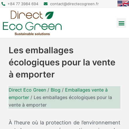
+84 77 3984 694
contact@directecogreen.fr
Emballage alimentaire
Sacs cabas réutilisables
Sacs à dos et pochettes
Les emballages
écologiques pour la vente
à emporter
Direct Eco Green
/
Blog
/
Emballages vente à
emporter
/
Les emballages écologiques pour la
vente à emporter
À l’heure où la protection de l’environnement