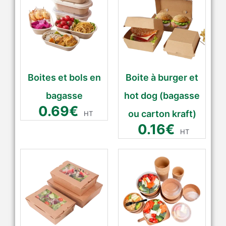
Boites et bols en
Boite à burger et
bagasse
hot dog (bagasse
0.69
€
ou carton kraft)
HT
0.16
€
HT