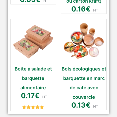
ou carton kraft)
HT
0.16
€
HT
Boite à salade et
Bols écologiques et
barquette
barquette en marc
alimentaire
de café avec
0.17
€
couvercle
HT
0.13
€
HT
Rated
5.00