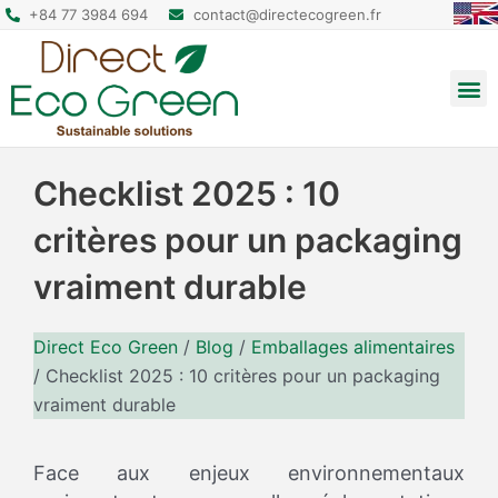
+84 77 3984 694
contact@directecogreen.fr
Emballage alimentaire
Sacs cabas réutilisables
Sacs à dos et pochettes
Checklist 2025 : 10
critères pour un packaging
vraiment durable
Direct Eco Green
/
Blog
/
Emballages alimentaires
/
Checklist 2025 : 10 critères pour un packaging
vraiment durable
Face aux enjeux environnementaux