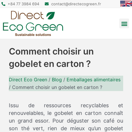
+84 77 3984 694
contact@directecogreen.fr
Emballage alimentaire
Sacs cabas réutilisables
Sacs à dos et pochettes
Comment choisir un
gobelet en carton ?
Direct Eco Green
/
Blog
/
Emballages alimentaires
/
Comment choisir un gobelet en carton ?
Issu de ressources recyclables et
renouvelables, le gobelet en carton connaît
un grand essor. Pour déguster son café ou
son thé vert, rien de mieux qu’un gobelet