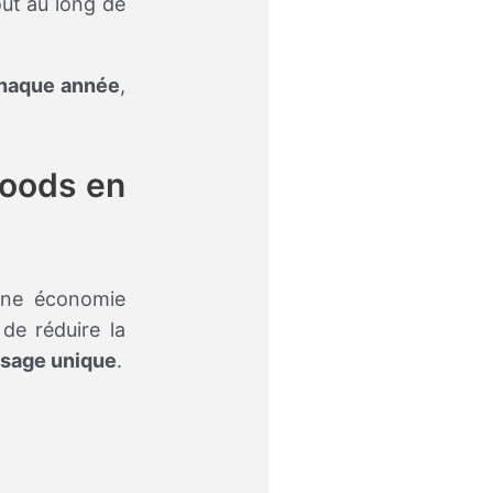
out au long de
chaque année
,
foods en
ne économie
 de réduire la
 usage unique
.