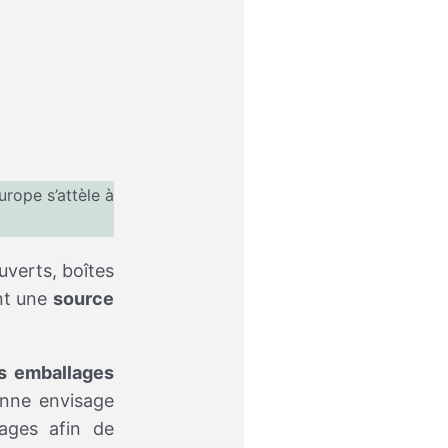
urope s’attèle à
uverts, boîtes
ent une
source
es emballages
enne envisage
lages afin de