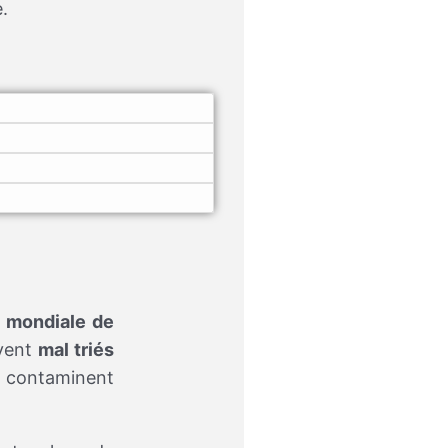
.
é mondiale de
uvent
mal triés
ui contaminent