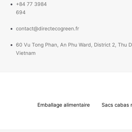
Aller
+84 77 3984
au
694
contenu
contact@directecogreen.fr
60 Vu Tong Phan, An Phu Ward, District 2, Thu Du
Vietnam
Emballage alimentaire
Sacs cabas r