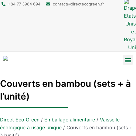
+84 77 3984 694
contact@directecogreen.fr
Emballage alimentaire
Sacs cabas réutilisables
Sacs à dos et pochettes
Couverts en bambou (sets + à
l’unité)
Direct Eco Green
/
Emballage alimentaire
/
Vaisselle
écologique à usage unique
/
Couverts en bambou (sets +
à l’unité)