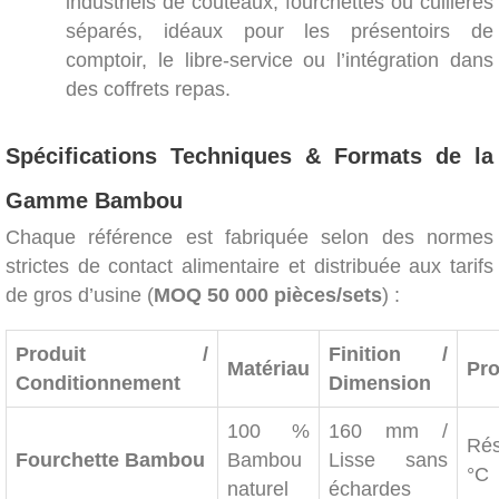
industriels de couteaux, fourchettes ou cuillères
séparés, idéaux pour les présentoirs de
comptoir, le libre-service ou l’intégration dans
des coffrets repas.
Spécifications Techniques & Formats de la
Gamme Bambou
Chaque référence est fabriquée selon des normes
strictes de contact alimentaire et distribuée aux tarifs
de gros d’usine (
MOQ 50 000 pièces/sets
) :
Produit /
Finition /
Matériau
Pro
Conditionnement
Dimension
100 %
160 mm /
Rés
Fourchette Bambou
Bambou
Lisse sans
°C
naturel
échardes