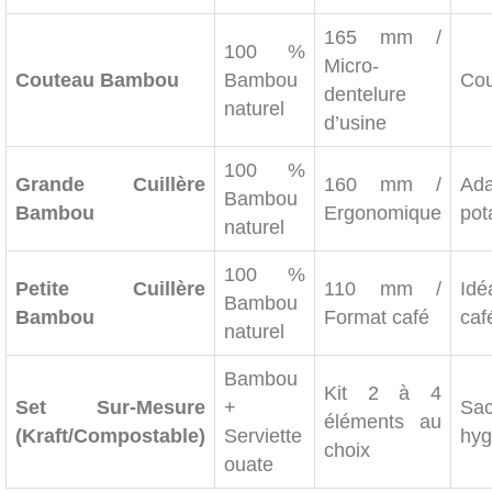
165 mm /
100 %
Micro-
Couteau Bambou
Bambou
Cou
dentelure
naturel
d’usine
100 %
Grande Cuillère
160 mm /
Ada
Bambou
Bambou
Ergonomique
pot
naturel
100 %
Petite Cuillère
110 mm /
Id
Bambou
Bambou
Format café
caf
naturel
Bambou
Kit 2 à 4
Set Sur-Mesure
+
Sa
éléments au
(Kraft/Compostable)
Serviette
hyg
choix
ouate