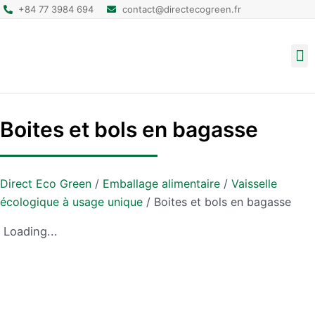
+84 77 3984 694
contact@directecogreen.fr
Emballage alimentaire
Sacs cabas réutilisables
Sacs à dos et pochettes
Boites et bols en bagasse
Direct Eco Green
/
Emballage alimentaire
/
Vaisselle
écologique à usage unique
/
Boites et bols en bagasse
Loading...