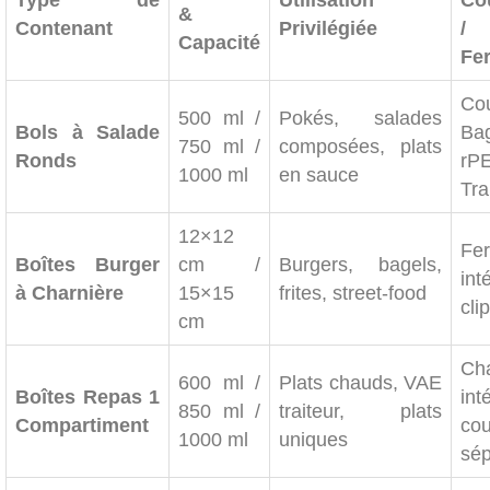
&
Contenant
Privilégiée
/
Capacité
Fe
Cou
500 ml /
Pokés, salades
Bols à Salade
Ba
750 ml /
composées, plats
Ronds
rP
1000 ml
en sauce
Tra
12×12
Fe
Boîtes Burger
cm /
Burgers, bagels,
int
à Charnière
15×15
frites, street-food
cli
cm
Cha
600 ml /
Plats chauds, VAE
Boîtes Repas 1
int
850 ml /
traiteur, plats
Compartiment
cou
1000 ml
uniques
sé