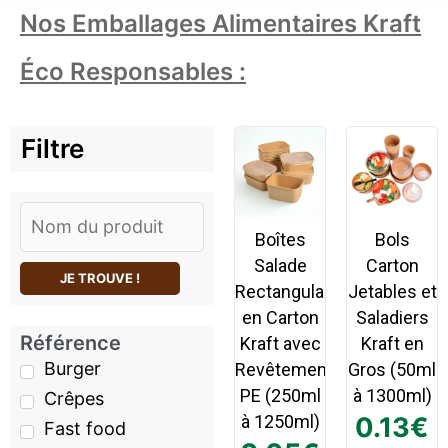
Nos Emballages Alimentaires Kraft
Éco Responsables :
Filtre
Boîtes
Bols
Salade
Carton
JE TROUVE !
Rectangulaires
Jetables et
en Carton
Saladiers
Référence
Kraft avec
Kraft en
Burger
Revêtement
Gros (50ml
PE (250ml
à 1300ml)
Crêpes
à 1250ml)
0.13
€
Fast food