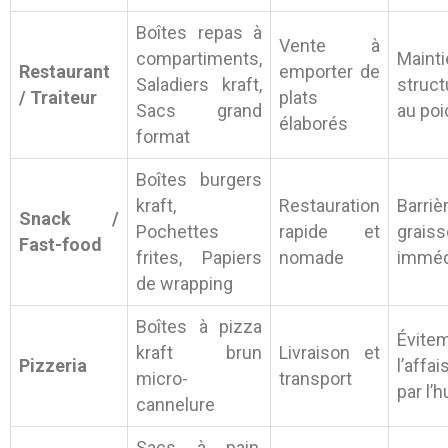
Boîtes repas à
Vente à
compartiments,
Mainti
Restaurant
emporter de
Saladiers kraft,
struct
/ Traiteur
plats
Sacs grand
au poi
élaborés
format
Boîtes burgers
kraft,
Restauration
Barriè
Snack /
Pochettes
rapide et
graiss
Fast-food
frites, Papiers
nomade
imméd
de wrapping
Boîtes à pizza
Évite
kraft brun
Livraison et
Pizzeria
l’affa
micro-
transport
par l’
cannelure
Sacs à pain,