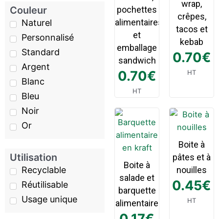
wrap,
Couleur
pochettes
crêpes,
alimentaires
Naturel
tacos et
et
Personnalisé
kebab
emballage
Standard
0.70
€
sandwich
Argent
0.70
€
HT
Blanc
HT
Bleu
Noir
Or
Boite à
Utilisation
pâtes et à
Boite à
Recyclable
nouilles
salade et
0.45
€
Réutilisable
barquette
Usage unique
HT
alimentaire
0.17
€