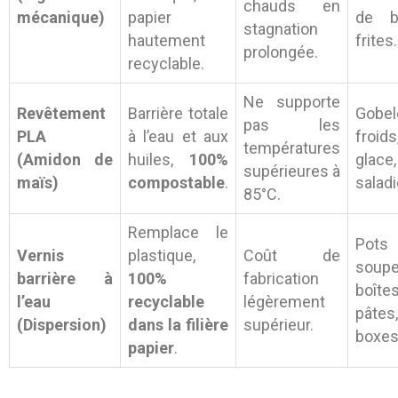
chauds en
mécanique)
papier
de bu
stagnation
hautement
frites.
prolongée.
recyclable.
Ne supporte
Revêtement
Barrière totale
Gobel
pas les
PLA
à l’eau et aux
froids
températures
(Amidon de
huiles,
100%
glace,
supérieures à
maïs)
compostable
.
saladi
85°C.
Remplace le
Po
Vernis
plastique,
Coût de
soupe
barrière à
100%
fabrication
boît
l’eau
recyclable
légèrement
pâtes
(Dispersion)
dans la filière
supérieur.
boxes
papier
.