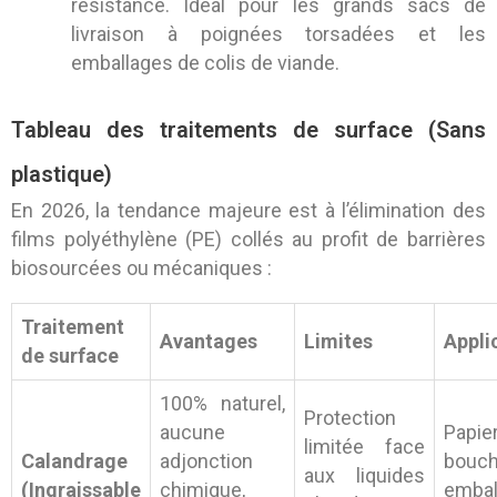
résistance. Idéal pour les grands sacs de
livraison à poignées torsadées et les
emballages de colis de viande.
Tableau des traitements de surface (Sans
plastique)
En 2026, la tendance majeure est à l’élimination des
films polyéthylène (PE) collés au profit de barrières
biosourcées ou mécaniques :
Traitement
Avantages
Limites
Appli
de surface
100% naturel,
Protection
aucune
Papie
limitée face
Calandrage
adjonction
bouch
aux liquides
(Ingraissable
chimique,
embal