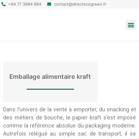
+84 77 3984 694
contact@directecogreen.fr
Emballage alimentaire
Sacs cabas réutilisables
Sacs à dos et pochettes
Emballage alimentaire kraft
Dans l’univers de la vente à emporter, du snacking et
des métiers de bouche, le papier kraft s’est imposé
comme la référence absolue du packaging moderne.
Autrefois relégué au simple sac de transport, il se