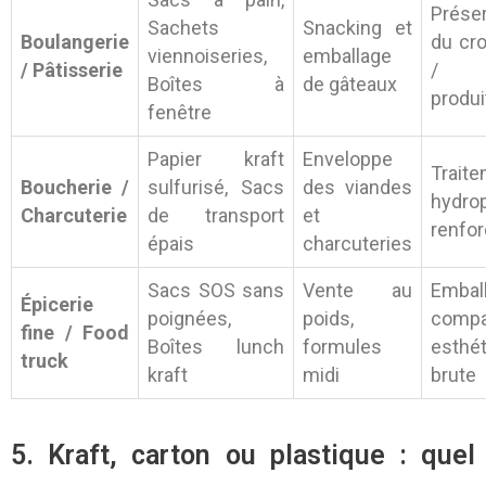
Préser
Sachets
Snacking et
Boulangerie
du cro
viennoiseries,
emballage
/ Pâtisserie
/ V
Boîtes à
de gâteaux
produi
fenêtre
Papier kraft
Enveloppe
Trait
Boucherie /
sulfurisé, Sacs
des viandes
hydro
Charcuterie
de transport
et
renfo
épais
charcuteries
Sacs SOS sans
Vente au
Embal
Épicerie
poignées,
poids,
comp
fine / Food
Boîtes lunch
formules
esthé
truck
kraft
midi
brute
5. Kraft, carton ou plastique : quel