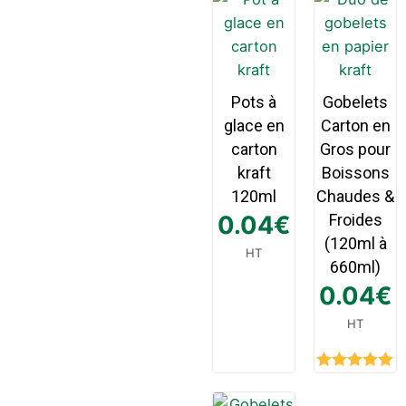
Pots à
Gobelets
glace en
Carton en
carton
Gros pour
kraft
Boissons
120ml
Chaudes &
0.04
€
Froides
(120ml à
HT
660ml)
0.04
€
HT
Rated
5.00
out of 5