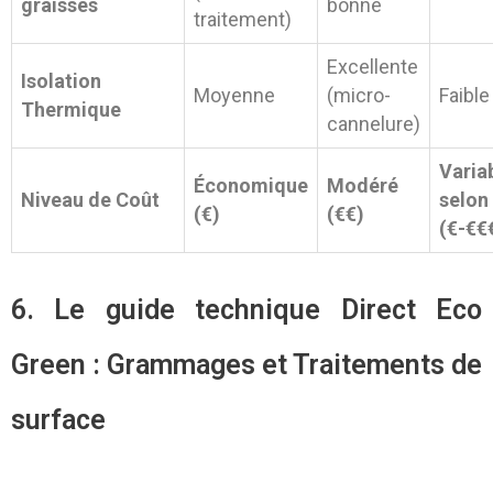
graisses
bonne
traitement)
Excellente
Isolation
Moyenne
(micro-
Faible
Thermique
cannelure)
Varia
Économique
Modéré
Niveau de Coût
selon
(€)
(€€)
(€-€€
6. Le guide technique Direct Eco
Green : Grammages et Traitements de
surface