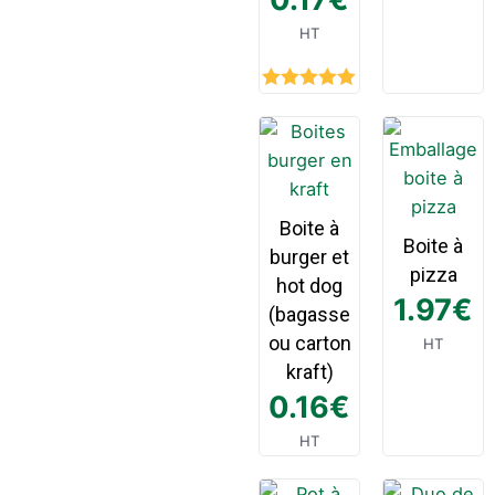
HT
Rated
5.00
out of 5
Boite à
Boite à
burger et
pizza
hot dog
1.97
€
(bagasse
ou carton
HT
kraft)
0.16
€
HT