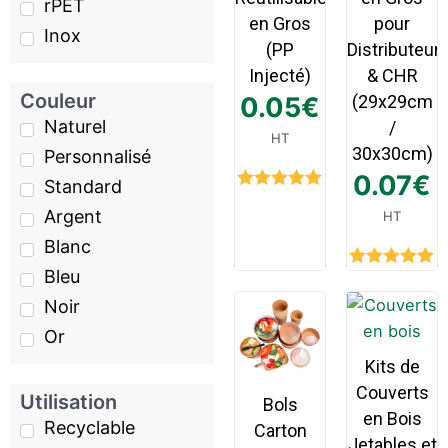
rPET
en Gros
pour
Inox
(PP
Distributeur
Injecté)
& CHR
Couleur
0.05
€
(29x29cm
Naturel
/
HT
30x30cm)
Personnalisé
0.07
€
Standard
Rated
5.00
Argent
HT
out of 5
Blanc
Bleu
Rated
5.00
out of 5
Noir
Or
Kits de
Couverts
Utilisation
Bols
en Bois
Recyclable
Carton
Jetables et