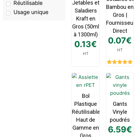
Jetables et
Réutilisable
Bambou en
Saladiers
Usage unique
Gros |
Kraft en
Fournisseur
Gros (50ml
Direct
à 1300ml)
0.07
€
0.13
€
HT
HT
Rated
5.00
out of 5
Bol
Plastique
Gants
Réutilisable
Vinyle
Haut de
poudrés
Gamme en
6.59
€
Gros