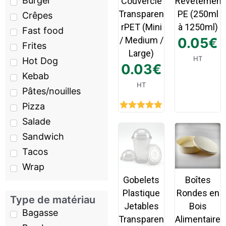
Burger
Couvercle
Revêtement
Transparent
PE (250ml
Crêpes
rPET (Mini
à 1250ml)
Fast food
/ Medium /
0.05
€
Frites
Large)
HT
Hot Dog
0.03
€
Kebab
HT
Pâtes/nouilles
Pizza
Rated
5.00
Salade
out of 5
Sandwich
Tacos
Wrap
Gobelets
Boîtes
Plastique
Rondes en
Type de matériau
Jetables
Bois
Bagasse
Transparent
Alimentaire