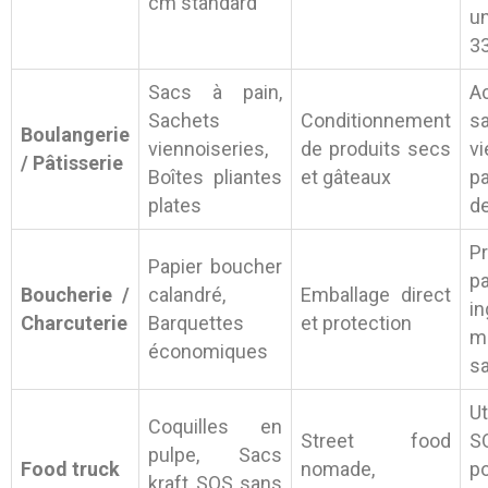
cm standard
un
3
Sacs à pain,
A
Sachets
Conditionnement
s
Boulangerie
viennoiseries,
de produits secs
vi
/ Pâtisserie
Boîtes pliantes
et gâteaux
p
plates
d
P
Papier boucher
pa
Boucherie /
calandré,
Emballage direct
in
Charcuterie
Barquettes
et protection
m
économiques
sa
Ut
Coquilles en
Street food
S
pulpe, Sacs
Food truck
nomade,
po
kraft SOS sans