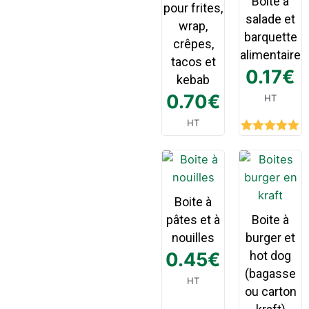
Boite à
pour frites,
salade et
wrap,
barquette
crêpes,
alimentaire
tacos et
0.17
€
kebab
0.70
€
HT
HT
Rated
5.00
out of 5
Boite à
pâtes et à
Boite à
nouilles
burger et
0.45
€
hot dog
(bagasse
HT
ou carton