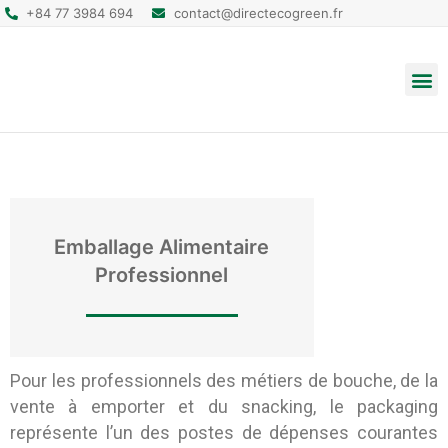
+84 77 3984 694
contact@directecogreen.fr
Emballage alimentaire
Sacs cabas réutilisables
Sacs à dos et pochettes
Emballage Alimentaire
Professionnel
Pour les professionnels des métiers de bouche, de la
vente à emporter et du snacking, le packaging
représente l’un des postes de dépenses courantes