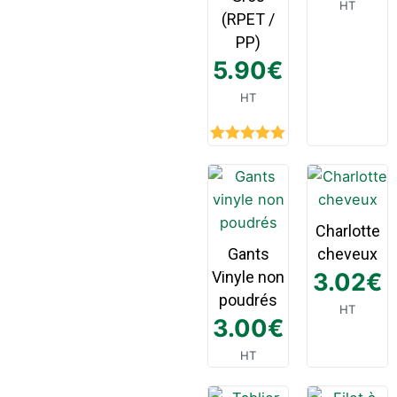
HT
(RPET /
PP)
5.90
€
HT
Rated
5.00
out of 5
Charlotte
Gants
cheveux
Vinyle non
3.02
€
poudrés
HT
3.00
€
HT