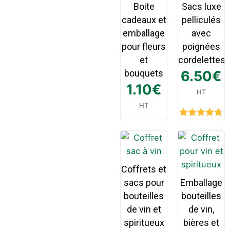
Boite
Sacs luxe
cadeaux et
pelliculés
emballage
avec
pour fleurs
poignées
et
cordelettes
bouquets
6.50
€
1.10
€
HT
HT
Rated
4.75
out of 5
Coffrets et
sacs pour
Emballage
bouteilles
bouteilles
de vin et
de vin,
spiritueux
bières et