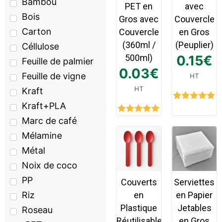
Bambou
PET en
avec
Bois
Gros avec
Couvercle
Carton
Couvercle
en Gros
(360ml /
(Peuplier)
Céllulose
500ml)
0.15
€
Feuille de palmier
0.03
€
Feuille de vigne
HT
HT
Kraft
Kraft+PLA
Rated
5.00
out of 5
Marc de café
Rated
5.00
out of 5
Mélamine
Métal
Noix de coco
PP
Couverts
Serviettes
Riz
en
en Papier
Plastique
Jetables
Roseau
Réutilisables
en Gros