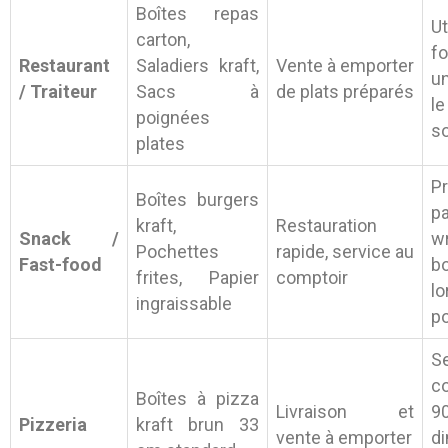
Boîtes repas
U
carton,
f
Restaurant
Saladiers kraft,
Vente à emporter
u
/ Traiteur
Sacs à
de plats préparés
le
poignées
so
plates
P
Boîtes burgers
p
kraft,
Restauration
Snack /
wr
Pochettes
rapide, service au
Fast-food
b
frites, Papier
comptoir
lo
ingraissable
po
S
c
Boîtes à pizza
Livraison et
9
Pizzeria
kraft brun 33
vente à emporter
d