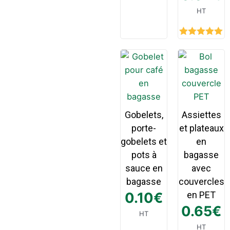
HT
Rated
5.00
out of 5
Gobelets,
Assiettes
porte-
et plateaux
gobelets et
en
pots à
bagasse
sauce en
avec
bagasse
couvercles
0.10
€
en PET
0.65
€
HT
HT