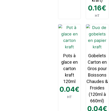
kraft)
0.16
€
HT
Pots à
Gobelets
glace en
Carton en
carton
Gros pour
kraft
Boissons
120ml
Chaudes &
0.04
€
Froides
(120ml à
HT
660ml)
0.04
€