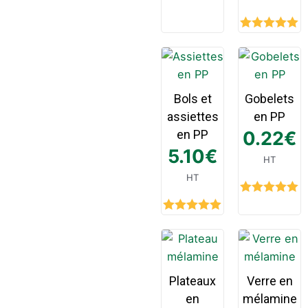
Rated
5.00
out of 5
Bols et
Gobelets
assiettes
en PP
en PP
0.22
€
5.10
€
HT
HT
Rated
5.00
out of 5
Rated
5.00
out of 5
Plateaux
Verre en
en
mélamine