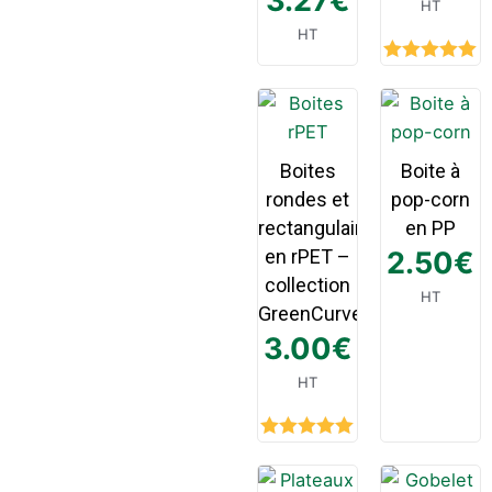
3.27
€
HT
HT
Rated
5.00
out of 5
Boites
Boite à
rondes et
pop-corn
rectangulaires
en PP
en rPET –
2.50
€
collection
HT
GreenCurve
3.00
€
HT
Rated
5.00
out of 5