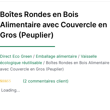
Boîtes Rondes en Bois
Alimentaire avec Couvercle en
Gros (Peuplier)
Direct Eco Green
/
Emballage alimentaire
/
Vaisselle
écologique réutilisable
/
Boîtes Rondes en Bois Alimentaire
avec Couvercle en Gros (Peuplier)
(
2
commentaires client)
Rated
2
5.00
Loading...
out of 5
based on
customer
ratings