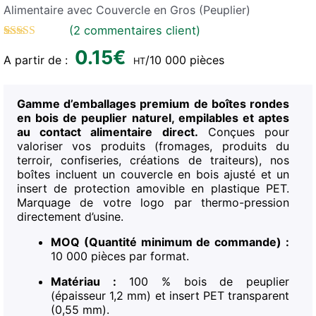
Alimentaire avec Couvercle en Gros (Peuplier)
(
2
commentaires client)
Rated
2
5.00
0.15
€
out of 5
A partir de :
/10 000 pièces
HT
based on
customer
ratings
Gamme d’emballages premium de boîtes rondes
en bois de peuplier naturel, empilables et aptes
au contact alimentaire direct.
Conçues pour
valoriser vos produits (fromages, produits du
terroir, confiseries, créations de traiteurs), nos
boîtes incluent un couvercle en bois ajusté et un
insert de protection amovible en plastique PET.
Marquage de votre logo par thermo-pression
directement d’usine.
MOQ (Quantité minimum de commande) :
10 000 pièces par format.
Matériau :
100 % bois de peuplier
(épaisseur 1,2 mm) et insert PET transparent
(0,55 mm).