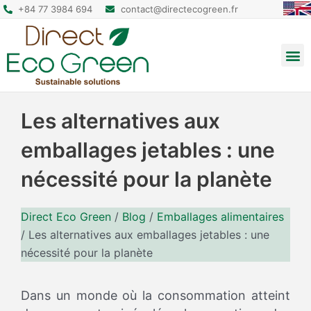
+84 77 3984 694
contact@directecogreen.fr
Emballage alimentaire
Sacs cabas réutilisables
Sacs à dos et pochettes
Les alternatives aux
emballages jetables : une
nécessité pour la planète
Direct Eco Green
/
Blog
/
Emballages alimentaires
/
Les alternatives aux emballages jetables : une
nécessité pour la planète
Dans un monde où la consommation atteint