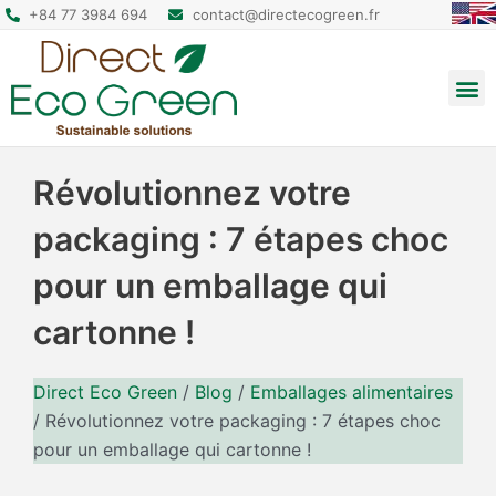
+84 77 3984 694
contact@directecogreen.fr
Emballage alimentaire
Sacs cabas réutilisables
Sacs à dos et pochettes
Révolutionnez votre
packaging : 7 étapes choc
pour un emballage qui
cartonne !
Direct Eco Green
/
Blog
/
Emballages alimentaires
/
Révolutionnez votre packaging : 7 étapes choc
pour un emballage qui cartonne !