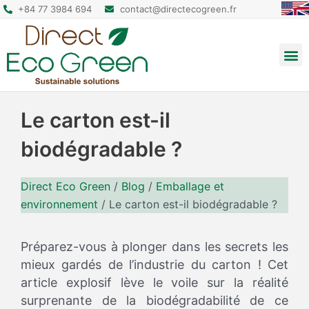
+84 77 3984 694
contact@directecogreen.fr
Emballage alimentaire
Sacs cabas réutilisables
Sacs à dos et pochettes
Le carton est-il
biodégradable ?
Direct Eco Green
/
Blog
/
Emballage et
environnement
/
Le carton est-il biodégradable ?
Préparez-vous à plonger dans les secrets les
mieux gardés de l’industrie du carton ! Cet
article explosif lève le voile sur la réalité
surprenante de la biodégradabilité de ce