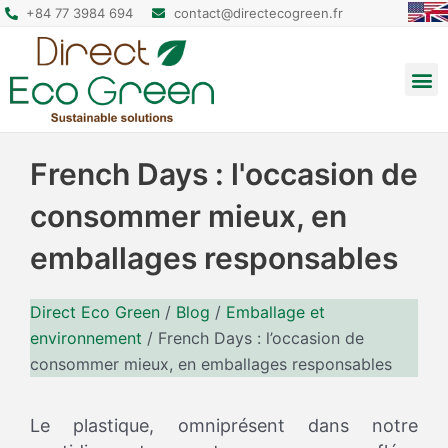
+84 77 3984 694
contact@directecogreen.fr
Emballage alimentaire
Sacs cabas réutilisables
Sacs à dos et pochettes
French Days : l'occasion de
consommer mieux, en
emballages responsables
Direct Eco Green
/
Blog
/
Emballage et
environnement
/
French Days : l’occasion de
consommer mieux, en emballages responsables
Le plastique, omniprésent dans notre