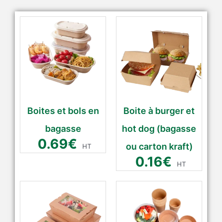
Boites et bols en
Boite à burger et
bagasse
hot dog (bagasse
0.69
€
ou carton kraft)
HT
0.16
€
HT