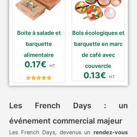
Boite à salade et
Bols écologiques et
barquette
barquette en marc
alimentaire
de café avec
0.17
€
couvercle
HT
0.13
€
HT
Rated
5.00
out of 5
Les French Days : un
événement commercial majeur
Les French Days, devenus un
rendez-vous