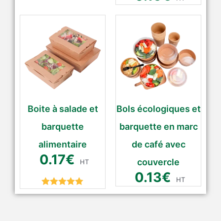
Boite à salade et
Bols écologiques et
barquette
barquette en marc
alimentaire
de café avec
0.17
€
couvercle
HT
0.13
€
HT
Rated
5.00
out of 5