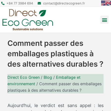
+84 77 3984 694
contact@directecogreen.fr
Emballage alimentaire
Sacs cabas réutilisables
Sacs à dos et pochettes
Comment passer des
emballages plastiques à
des alternatives durables ?
Direct Eco Green
/
Blog
/
Emballage et
environnement
/
Comment passer des emballages
plastiques à des alternatives durables ?​
Aujourd’hui, le verdict est sans appel : les