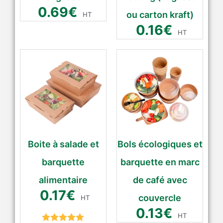
0.69
€
ou carton kraft)
HT
0.16
€
HT
Boite à salade et
Bols écologiques et
barquette
barquette en marc
alimentaire
de café avec
0.17
€
couvercle
HT
0.13
€
HT