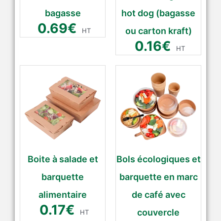
bagasse
hot dog (bagasse
0.69
€
ou carton kraft)
HT
0.16
€
HT
Boite à salade et
Bols écologiques et
barquette
barquette en marc
alimentaire
de café avec
0.17
€
couvercle
HT