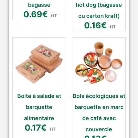
bagasse
hot dog (bagasse
0.69
€
ou carton kraft)
HT
0.16
€
HT
Boite à salade et
Bols écologiques et
barquette
barquette en marc
alimentaire
de café avec
0.17
€
couvercle
HT