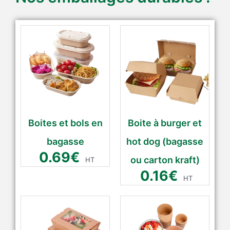
Boites et bols en
Boite à burger et
bagasse
hot dog (bagasse
0.69
€
ou carton kraft)
HT
0.16
€
HT