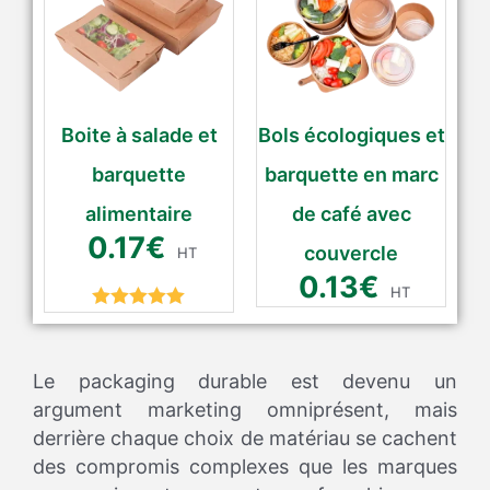
Boite à salade et
Bols écologiques et
barquette
barquette en marc
alimentaire
de café avec
0.17
€
couvercle
HT
0.13
€
HT
Rated
5.00
out of 5
Le packaging durable est devenu un
argument marketing omniprésent, mais
derrière chaque choix de matériau se cachent
des compromis complexes que les marques