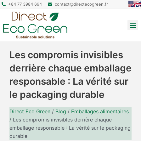
+84 77 3984 694
contact@directecogreen.fr
Emballage alimentaire
Sacs cabas réutilisables
Sacs à dos et pochettes
Les compromis invisibles
derrière chaque emballage
responsable : La vérité sur
le packaging durable
Direct Eco Green
/
Blog
/
Emballages alimentaires
/
Les compromis invisibles derrière chaque
emballage responsable : La vérité sur le packaging
durable