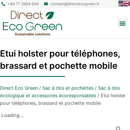
+84 77 3984 694
contact@directecogreen.fr
Emballage alimentaire
Sacs cabas réutilisables
Sacs à dos et pochettes
Etui holster pour téléphones,
brassard et pochette mobile
Direct Eco Green
/
Sac à dos et pochettes
/
Sac à dos
écologique et accessoires écoresponsables​
/
Etui holster
pour téléphones, brassard et pochette mobile
Loading...