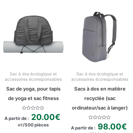
Sac à dos écologique et
Sac à dos écologique et
accessoires écoresponsables​
accessoires écoresponsables​
Sac de yoga, pour tapis
Sacs à dos en matière
de yoga et sac fitness
recyclée (sac
ordinateur/sac à langer)
Rated
20.00
€
A partir de :
0
out
Rated
98.00
€
/500 pièces
HT
of
A partir de :
0
5
out