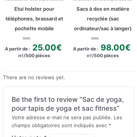
Etui holster pour
Sacs à dos en matière
téléphones, brassard et
recyclée (sac
pochette mobile
ordinateur/sac à langer)
Rated
Rated
25.00
€
98.00
€
A partir de :
0
A partir de :
0
out
out
/500 pièces
/500 pièces
HT
HT
of
of
5
5
There are no reviews yet.
Be the first to review “Sac de yoga,
pour tapis de yoga et sac fitness”
Votre adresse e-mail ne sera pas publiée.
Les
champs obligatoires sont indiqués avec
*