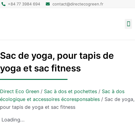
+84 77 3984 694
contact@directecogreen.fr
Emballage alimentaire
Sacs cabas réutilisables
Sacs à dos et pochettes
Sac de yoga, pour tapis de
yoga et sac fitness
Direct Eco Green
/
Sac à dos et pochettes
/
Sac à dos
écologique et accessoires écoresponsables​
/
Sac de yoga,
pour tapis de yoga et sac fitness
Loading...