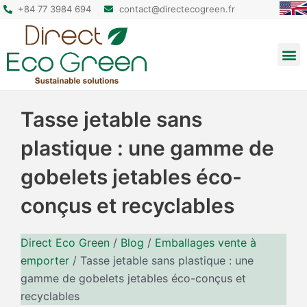
+84 77 3984 694
contact@directecogreen.fr
Emballage alimentaire
Sacs cabas réutilisables
Sacs à dos et pochettes
Tasse jetable sans
plastique : une gamme de
gobelets jetables éco-
conçus et recyclables
Direct Eco Green
/
Blog
/
Emballages vente à
emporter
/
Tasse jetable sans plastique : une
gamme de gobelets jetables éco-conçus et
recyclables